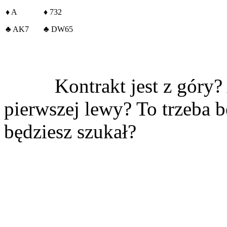
♦
A
♦
732
♣
AK7
♣
DW65
Kontrakt jest z góry?
pierwszej lewy? To trzeba b
będziesz szukał?