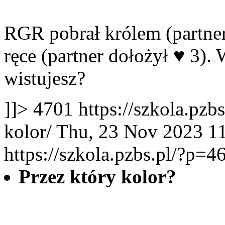
RGR pobrał królem (partne
ręce (partner dołożył
♥
3). W
wistujesz?
]]>
4701
https://szkola.pzb
kolor/
Thu, 23 Nov 2023 1
https://szkola.pzbs.pl/?p=4
Przez który kolor?