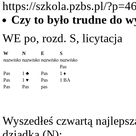
https://szkola.pzbs.pl/?p=4
Czy to było trudne do 
WE po, rozd. S, licytacja
W
N
E
S
nazwisko
nazwisko
nazwisko
nazwisko
Pas
Pas
1
♣
Pas
1
♦
Pas
1
♥
Pas
1 BA
Pas
Pas
pas
Wyszedłeś czwartą najlepsz
dziadka (N):