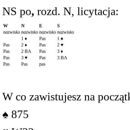
NS po
,
rozd. N, licytacja:
W
N
E
S
nazwisko
nazwisko
nazwisko
nazwisko
1
♦
Pas
1
♠
Pas
2
♦
Pas
2
♥
Pas
2 BA
Pas
3
♦
Pas
3
♥
Pas
3 BA
Pas
Pas
pas
W co zawistujesz na początk
♠
875