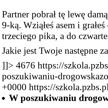
Partner pobrał tę lewę damą
9-ką. Wziąłeś asem i grałeś
trzeciego pika, a do czwart
Jakie jest Twoje następne z
]]>
4676
https://szkola.pzb
poszukiwaniu-drogowskaz
+0000
https://szkola.pzbs.
W poszukiwaniu drog