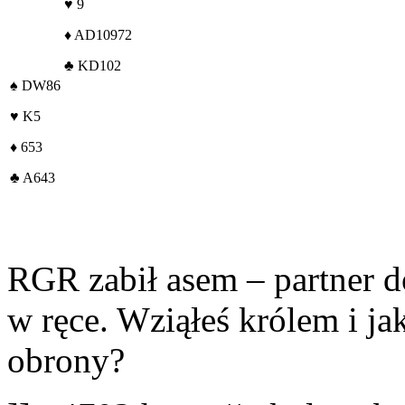
♥
9
♦
AD10972
♣
KD102
♠
DW86
♥
K5
♦
653
♣
A643
RGR zabił asem – partner 
w ręce. Wziąłeś królem i ja
obrony?