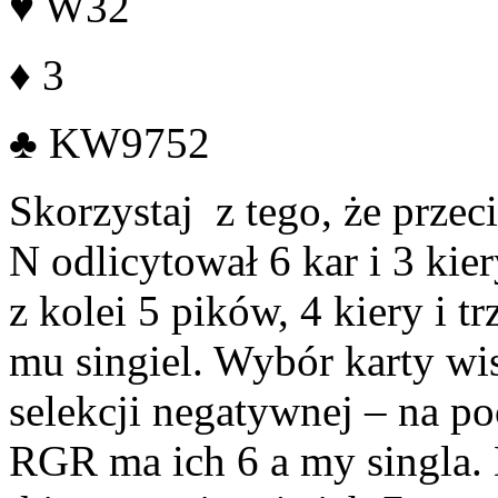
♥
W32
♦
3
♣
KW9752
Skorzystaj z tego, że przec
N odlicytował 6 kar i 3 kie
z kolei 5 pików, 4 kiery i t
mu singiel. Wybór karty w
selekcji negatywnej – na p
RGR ma ich 6 a my singla. 