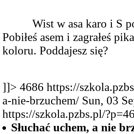
Wist w asa karo i S p
Pobiłeś asem i zagrałeś pik
koloru. Poddajesz się?
]]>
4686
https://szkola.pz
a-nie-brzuchem/
Sun, 03 S
https://szkola.pzbs.pl/?p=4
Słuchać uchem, a nie 