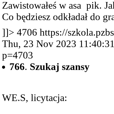
Zawistowałeś w asa pik. Ja
Co będziesz odkładał do gra
]]>
4706
https://szkola.pzb
Thu, 23 Nov 2023 11:40:3
p=4703
766
.
Szukaj szansy
WE.S, licytacja: