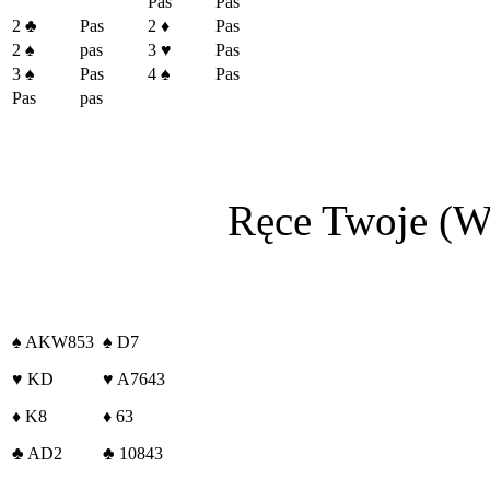
Pas
Pas
2
♣
Pas
2
♦
Pas
2
♠
pas
3
♥
Pas
3
♠
Pas
4
♠
Pas
Pas
pas
Ręce Twoje (W)
♠
AKW853
♠
D7
♥
KD
♥
A7643
♦
K8
♦
63
♣
AD2
♣
10843