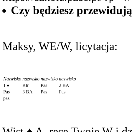
Czy będziesz przewiduj
Maksy, WE/W, licytacja:
Nazwisko
nazwisko
nazwisko
nazwisko
1
♦
Ktr
Pas
2 BA
Pas
3 BA
Pas
Pas
pas
Wist
♠
A, ręce Twoje W i dz