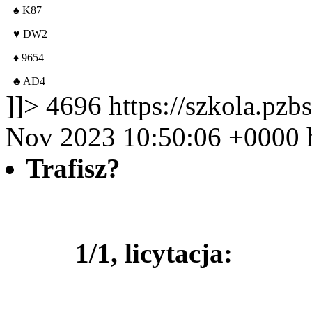
♠
K87
♥
DW2
♦
9654
♣
AD4
]]>
4696
https://szkola.pzb
Nov 2023 10:50:06 +0000
Trafisz?
1/1, licytacja: