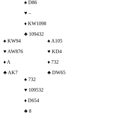
♠
D86
♥
–
♦
KW1098
♣
109432
♠
KW94
♠
A105
♥
AW876
♥
KD4
♦
A
♦
732
♣
AK7
♣
DW65
♠
732
♥
109532
♦
D654
♣
8