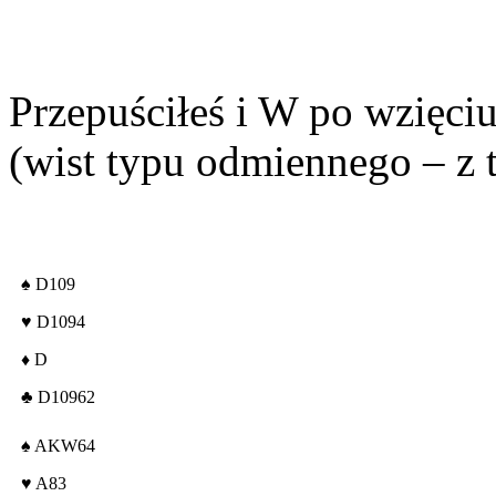
Przepuściłeś i W po wzięci
(wist typu odmiennego – z 
♠
D109
♥
D1094
♦
D
♣
D10962
♠
AKW64
♥
A83