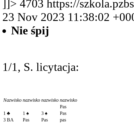
]]>
4703
https://szkola.pzb
23 Nov 2023 11:38:02 +00
Nie śpij
1/1, S. licytacja:
Nazwisko
nazwisko
nazwisko
nazwisko
Pas
1
♣
1
♠
3
♠
Pas
3 BA
Pas
Pas
pas