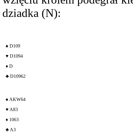
dziadka (N):
♠
D109
♥
D1094
♦
D
♣
D10962
♠
AKW64
♥
A83
♦
1063
♣
A3