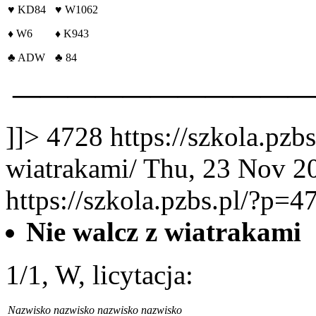
♥
KD84
♥
W1062
♦
W6
♦
K943
♣
ADW
♣
84
———————————
]]>
4728
https://szkola.pzb
wiatrakami/
Thu, 23 Nov 2
https://szkola.pzbs.pl/?p=4
Nie walcz z wiatrakami
1/1, W, licytacja:
Nazwisko
nazwisko
nazwisko
nazwisko