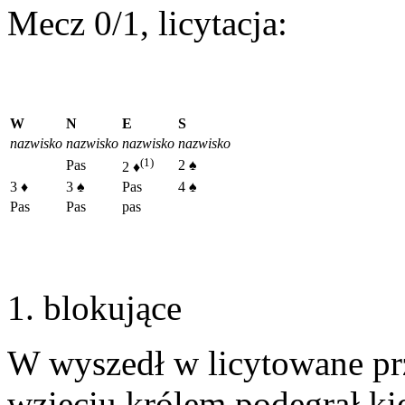
Mecz 0/1, licytacja:
W
N
E
S
nazwisko
nazwisko
nazwisko
nazwisko
(1)
Pas
2
♠
2
♦
3
♦
3
♠
Pas
4
♠
Pas
Pas
pas
blokujące
W wyszedł w licytowane prz
wzięciu królem podegrał kie