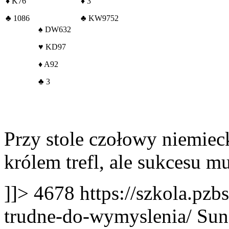
♦
K76
♦
3
♣
1086
♣
KW9752
♠
DW632
♥
KD97
♦
A92
♣
3
Przy stole czołowy niemiec
królem trefl, ale sukcesu mu
]]>
4678
https://szkola.pzb
trudne-do-wymyslenia/
Sun