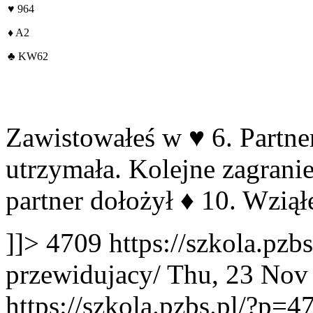
♥
964
♦
A2
♣
KW62
Zawistowałeś w
♥
6. Partne
utrzymała. Kolejne zagrani
partner dołożył
♦
10. Wziąłe
]]>
4709
https://szkola.pzb
przewidujacy/
Thu, 23 Nov
https://szkola.pzbs.pl/?p=4