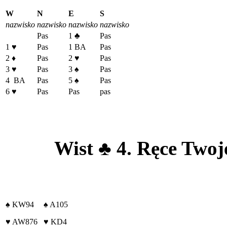
W
N
E
S
nazwisko
nazwisko
nazwisko
nazwisko
Pas
1
♣
Pas
1
♥
Pas
1 BA
Pas
2
♦
Pas
2
♥
Pas
3
♥
Pas
3
♠
Pas
4 BA
Pas
5
♠
Pas
6
♥
Pas
Pas
pas
Wist
♣
4. Ręce Twoje
♠
KW94
♠
A105
♥
AW876
♥
KD4