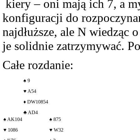
kiery – oni mają ich 7, a m
konfiguracji do rozpoczyna
najdłuższe, ale N wiedząc o
je solidnie zatrzymywać. Po
Całe rozdanie:
♠
9
♥
A54
♦
DW10854
♣
AD4
♠
AK104
♠
875
♥
1086
♥
W32