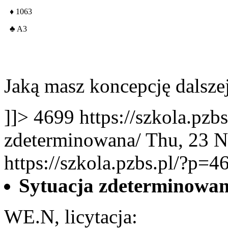
♦
1063
♣
A3
Jaką masz koncepcję dalsze
]]>
4699
https://szkola.pzb
zdeterminowana/
Thu, 23 N
https://szkola.pzbs.pl/?p=4
Sytuacja zdeterminowa
WE.N, licytacja: