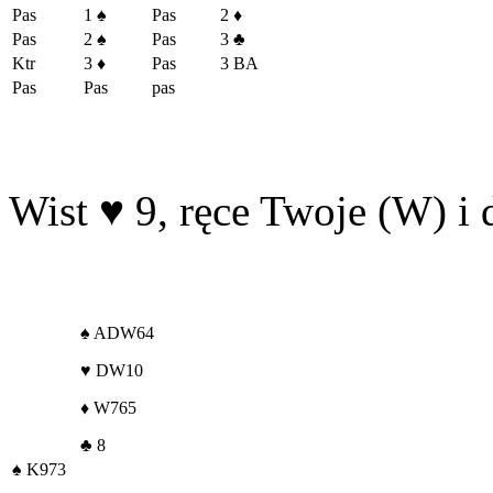
Pas
1
♠
Pas
2
♦
Pas
2
♠
Pas
3
♣
Ktr
3
♦
Pas
3 BA
Pas
Pas
pas
Wist
♥
9, ręce Twoje (W) i 
♠
ADW64
♥
DW10
♦
W765
♣
8
♠
K973