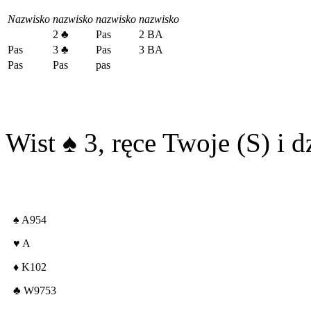
Nazwisko
nazwisko
nazwisko
nazwisko
2
♣
Pas
2 BA
Pas
3
♣
Pas
3 BA
Pas
Pas
pas
Wist
♠
3, ręce Twoje (S) i d
♠
A954
♥
A
♦
K102
♣
W9753