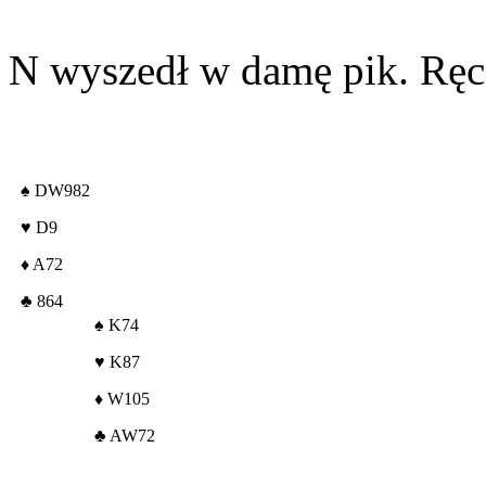
N wyszedł w damę pik. Ręce
♠
DW982
♥
D9
♦
A72
♣
864
♠
K74
♥
K87
♦
W105
♣
AW72