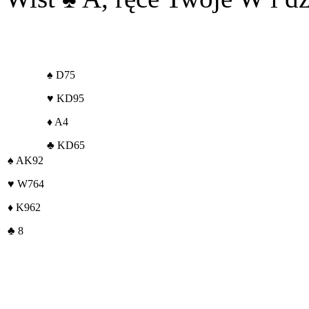
♠
D75
♥
KD95
♦
A4
♣
KD65
♠
AK92
♥
W764
♦
K962
♣
8