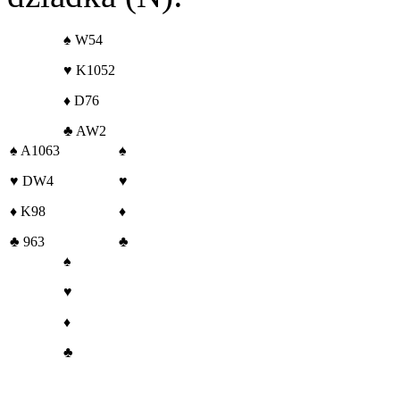
♠
W54
♥
K1052
♦
D76
♣
AW2
♠
A1063
♠
♥
DW4
♥
♦
K98
♦
♣
963
♣
♠
♥
♦
♣