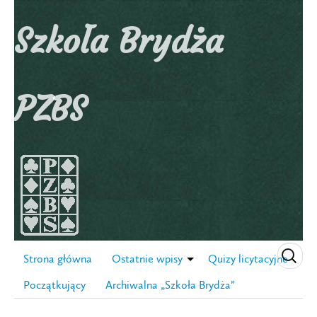
Szkoła Brydża
PZBS
Strona główna
Ostatnie wpisy
Quizy licytacyjne
Początkujący
Archiwalna „Szkoła Brydża”