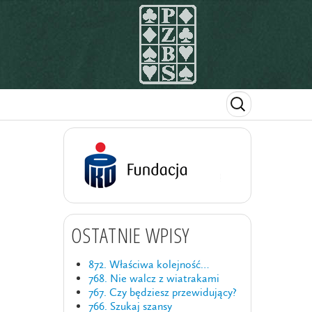
OSTATNIE WPISY
872. Właściwa kolejność…
768. Nie walcz z wiatrakami
767. Czy będziesz przewidujący?
766. Szukaj szansy