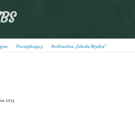
ZBS
yjne
Początkujący
Archiwalna „Szkoła Brydża”
ia 2013