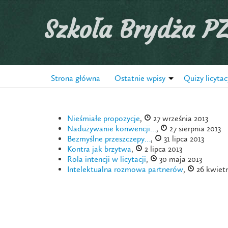
Szkoła Brydża P
Strona główna
Ostatnie wpisy
Quizy licytac
Nieśmiałe propozycje
,
27 września 2013
Nadużywanie konwencji…
,
27 sierpnia 2013
Bezmyślne przeszczepy…
,
31 lipca 2013
Kontra jak brzytwa
,
2 lipca 2013
Rola intencji w licytacji
,
30 maja 2013
Intelektualna rozmowa partnerów
,
26 kwietn