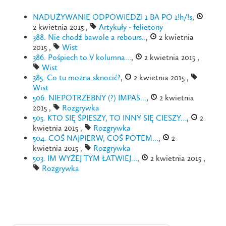
NADUŻYWANIE ODPOWIEDZI 1 BA PO 1!h/!s
,
2 kwietnia 2015 ,
Artykuły - felietony
388. Nie chodź bawole a rebours..
,
2 kwietnia
2015 ,
Wist
386. Pośpiech to V kolumna…
,
2 kwietnia 2015 ,
Wist
385. Co tu można sknocić?
,
2 kwietnia 2015 ,
Wist
506. NIEPOTRZEBNY (?) IMPAS…
,
2 kwietnia
2015 ,
Rozgrywka
505. KTO SIĘ ŚPIESZY, TO INNY SIĘ CIESZY…
,
2
kwietnia 2015 ,
Rozgrywka
504. COŚ NAJPIERW, COŚ POTEM…
,
2
kwietnia 2015 ,
Rozgrywka
503. IM WYŻEJ TYM ŁATWIEJ…
,
2 kwietnia 2015 ,
Rozgrywka