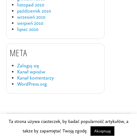
listopad 2010
październik 2010
wrzesień 2010
sierpień 2010
lipiec 2010
META
Zaloguj się
Kanał wpisów
Kanał komentarzy
WordPress.org
Ta strona używa ciasteczek, by badać popularność artykułów, a
Copyright © 2024
Szkoła Brydża PZBS
.
także by zapamiętać Twoją zgodę.
Akceptuję
Powered by
WordPress
and
Studio Multimedialne ljasinski.pl
.