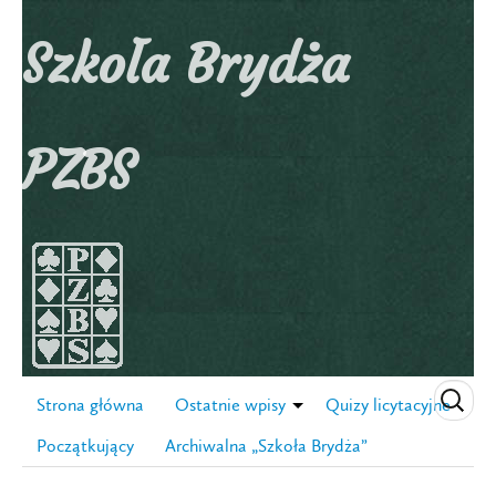
Szkoła Brydża
PZBS
Strona główna
Ostatnie wpisy
Quizy licytacyjne
Początkujący
Archiwalna „Szkoła Brydża”