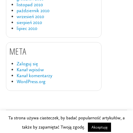
listopad 2010
październik 2010
wrzesień 2010
sierpień 2010
lipiec 2010
META
Zaloguj się
Kanał wpisów
Kanał komentarzy
WordPress.org
Ta strona używa ciasteczek, by badać popularność artykułów, a
Copyright © 2024
Szkoła Brydża PZBS
.
także by zapamiętać Twoją zgodę.
Akceptuję
Powered by
WordPress
and
Studio Multimedialne ljasinski.pl
.