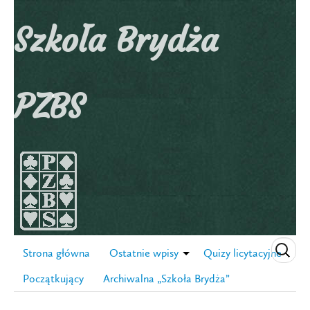
Szkoła Brydża
PZBS
Strona główna
Ostatnie wpisy
Quizy licytacyjne
Początkujący
Archiwalna „Szkoła Brydża”