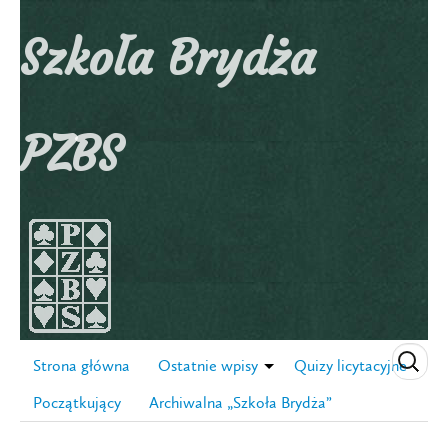
Szkoła Brydża
PZBS
Strona główna
Ostatnie wpisy
Quizy licytacyjne
Początkujący
Archiwalna „Szkoła Brydża”