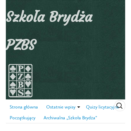
Szkoła Brydża
PZBS
Strona główna
Ostatnie wpisy
Quizy licytacyjne
Początkujący
Archiwalna „Szkoła Brydża”