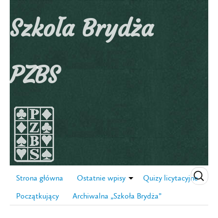
Szkoła Brydża
PZBS
Strona główna
Ostatnie wpisy
Quizy licytacyjne
Początkujący
Archiwalna „Szkoła Brydża”