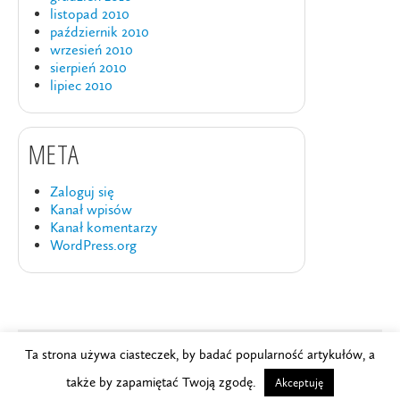
listopad 2010
październik 2010
wrzesień 2010
sierpień 2010
lipiec 2010
META
Zaloguj się
Kanał wpisów
Kanał komentarzy
WordPress.org
Ta strona używa ciasteczek, by badać popularność artykułów, a
Copyright © 2024
Szkoła Brydża PZBS
.
także by zapamiętać Twoją zgodę.
Akceptuję
Powered by
WordPress
and
Studio Multimedialne ljasinski.pl
.