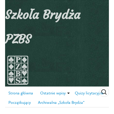
Szkoła Brydża
PZBS
Strona główna
Ostatnie wpisy
Quizy licytacyjne
Początkujący
Archiwalna „Szkoła Brydża”