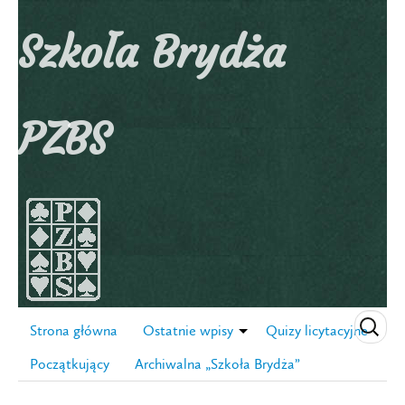
Szkoła Brydża
PZBS
Strona główna
Ostatnie wpisy
Quizy licytacyjne
Początkujący
Archiwalna „Szkoła Brydża”