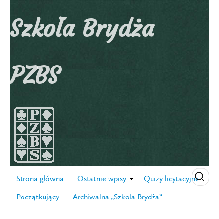
Szkoła Brydża
PZBS
Strona główna
Ostatnie wpisy
Quizy licytacyjne
Początkujący
Archiwalna „Szkoła Brydża”