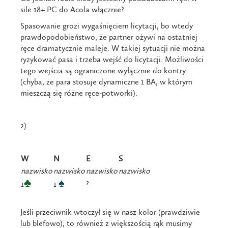
sile 18+ PC do Acola włącznie?
Spasowanie grozi wygaśnięciem licytacji, bo wtedy
prawdopodobieństwo, że partner ożywi na ostatniej
ręce dramatycznie maleje. W takiej sytuacji nie można
ryzykować pasa i trzeba wejść do licytacji. Możliwości
tego wejścia są ograniczone wyłącznie do kontry
(chyba, że para stosuje dynamiczne 1 BA, w którym
mieszczą się różne ręce-potworki).
2)
W
N
E
S
nazwisko
nazwisko
nazwisko
nazwisko
♣
♠
?
1
1
Jeśli przeciwnik wtoczył się w nasz kolor (prawdziwie
lub blefowo), to również z większością rąk musimy