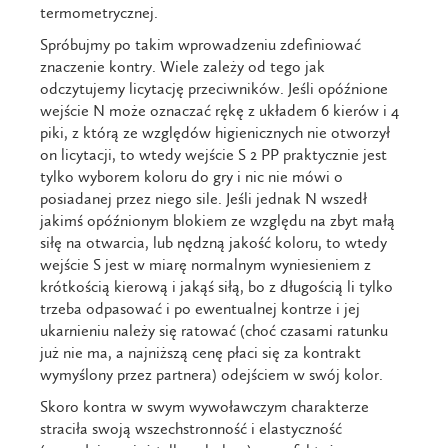
termometrycznej.
Spróbujmy po takim wprowadzeniu zdefiniować
znaczenie kontry. Wiele zależy od tego jak
odczytujemy licytację przeciwników. Jeśli opóźnione
wejście N może oznaczać rękę z układem 6 kierów i 4
piki, z którą ze względów higienicznych nie otworzył
on licytacji, to wtedy wejście S 2 PP praktycznie jest
tylko wyborem koloru do gry i nic nie mówi o
posiadanej przez niego sile. Jeśli jednak N wszedł
jakimś opóźnionym blokiem ze względu na zbyt małą
siłę na otwarcia, lub nędzną jakość koloru, to wtedy
wejście S jest w miarę normalnym wyniesieniem z
krótkością kierową i jakąś siłą, bo z długością li tylko
trzeba odpasować i po ewentualnej kontrze i jej
ukarnieniu należy się ratować (choć czasami ratunku
już nie ma, a najniższą cenę płaci się za kontrakt
wymyślony przez partnera) odejściem w swój kolor.
Skoro kontra w swym wywoławczym charakterze
straciła swoją wszechstronność i elastyczność