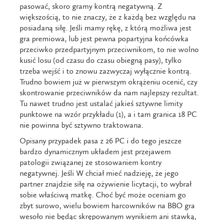
pasować, skoro gramy kontrą negatywną. Z
większością, to nie znaczy, że z każdą bez względu na
posiadaną siłę. Jeśli mamy rękę, z którą możliwa jest
gra premiowa, lub jest pewna popartyjna końcówka
przeciwko przedpartyjnym przeciwnikom, to nie wolno
kusić losu (od czasu do czasu obiegną pasy), tylko
trzeba wejść i to znowu zazwyczaj wyłącznie kontrą.
Trudno bowiem już w pierwszym okrążeniu ocenić, czy
skontrowanie przeciwników da nam najlepszy rezultat.
Tu nawet trudno jest ustalać jakieś sztywne limity
punktowe na wzór przykładu (1), a i tam granica 18 PC
nie powinna być sztywno traktowana.
Opisany przypadek pasa z 26 PC i do tego jeszcze
bardzo dynamicznym układem jest przejawem
patologii związanej ze stosowaniem kontry
negatywnej. Jeśli W chciał mieć nadzieję, że jego
partner znajdzie siłę na ożywienie licytacji, to wybrał
sobie właściwą matkę. Choć być może oceniam go
zbyt surowo, wielu bowiem harcowników na BBO gra
wesoło nie będąc skrępowanym wynikiem ani stawką,