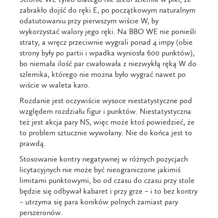
zabrakło dojść do ręki E, po początkowym naturalnym
odatutowaniu przy pierwszym wiście W, by
wykorzystać walory jego ręki. Na BBO WE nie ponieśli
straty, a wręcz przeciwnie wygrali ponad 4 impy (obie
strony były po partii i wpadka wyniosła 600 punktów),
bo niemała ilość par cwałowała z niezwykłą ręką W do
szlemika, którego nie można było wygrać nawet po
wiście w waleta karo.
Rozdanie jest oczywiście wysoce niestatystyczne pod
względem rozdziału figur i punktów. Niestatystyczna
też jest akcja pary NS, więc może ktoś powiedzieć, że
to problem sztucznie wywołany. Nie do końca jest to
prawdą.
Stosowanie kontry negatywnej w różnych pozycjach
licytacyjnych nie może być nieograniczone jakimiś
limitami punktowymi, bo od czasu do czasu przy stole
będzie się odbywał kabaret i przy grze – i to bez kontry
– utrzyma się para koników polnych zamiast pary
perszeronów.