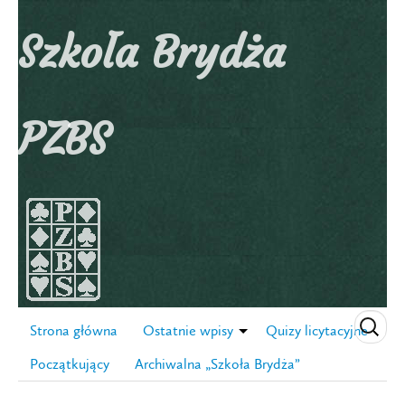
Szkoła Brydża
PZBS
Strona główna
Ostatnie wpisy
Quizy licytacyjne
Początkujący
Archiwalna „Szkoła Brydża”