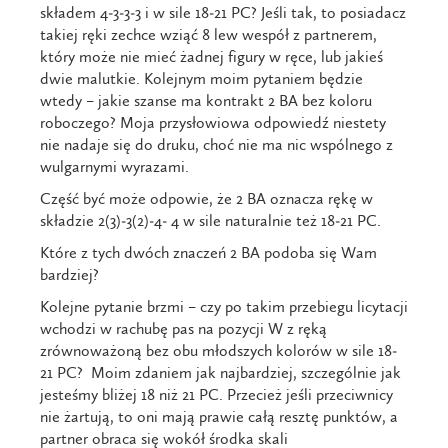
składem 4-3-3-3 i w sile 18-21 PC? Jeśli tak, to posiadacz
takiej ręki zechce wziąć 8 lew wespół z partnerem,
który może nie mieć żadnej figury w ręce, lub jakieś
dwie malutkie. Kolejnym moim pytaniem będzie
wtedy – jakie szanse ma kontrakt 2 BA bez koloru
roboczego? Moja przysłowiowa odpowiedź niestety
nie nadaje się do druku, choć nie ma nic wspólnego z
wulgarnymi wyrazami.
Część być może odpowie, że 2 BA oznacza rękę w
składzie 2(3)-3(2)-4- 4 w sile naturalnie też 18-21 PC.
Które z tych dwóch znaczeń 2 BA podoba się Wam
bardziej?
Kolejne pytanie brzmi – czy po takim przebiegu licytacji
wchodzi w rachubę pas na pozycji W z ręką
zrównoważoną bez obu młodszych kolorów w sile 18-
21 PC? Moim zdaniem jak najbardziej, szczególnie jak
jesteśmy bliżej 18 niż 21 PC. Przecież jeśli przeciwnicy
nie żartują, to oni mają prawie całą resztę punktów, a
partner obraca się wokół środka skali