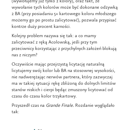
(wywołujemy już tylko 2 kolory), oraz fakt, że
wywołanie tych kolorów może być dokonane odzywką
2 BA (przy posiadaniu 5+ kartowego koloru młodszego
możemy go po prostu zalicytować), pozwala przypisać
kontrze duży procent karności.
Kolejny problem nazywa się tak: a co mamy
zalicytować z ręką Acolowską, jeśli przy tym
przeciwnicy korzystając z przychylnych założeń blokują
nas z niczym?
Oczywiście mając przejrzystą licytację naturalną
licytujemy swój kolor lub BA na stosownej wysokości,
nie nadwerężając nerwów partnera, który zazwyczaj
ma w takiej sytuacji rękę zbliżoną do dolnych limitów
stanów niskich i cierpi będąc zmuszony licytować od
czasu do czasu kolor trzykartowy.
Przyszedł czas na
Grande Finale.
Rozdanie wyglądało
tak: