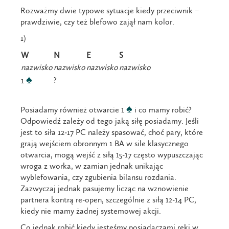
Rozważmy dwie typowe sytuacje kiedy przeciwnik –
prawdziwie, czy też blefowo zajął nam kolor.
1)
W
N
E
S
nazwisko
nazwisko
nazwisko
nazwisko
♠
?
1
♠
Posiadamy również otwarcie 1
i co mamy robić?
Odpowiedź zależy od tego jaką siłę posiadamy. Jeśli
jest to siła 12-17 PC należy spasować, choć pary, które
grają wejściem obronnym 1 BA w sile klasycznego
otwarcia, mogą wejść z siłą 15-17 często wypuszczając
wroga z worka, w zamian jednak unikając
wyblefowania, czy zgubienia bilansu rozdania.
Zazwyczaj jednak pasujemy licząc na wznowienie
partnera kontrą re-open, szczególnie z siłą 12-14 PC,
kiedy nie mamy żadnej systemowej akcji.
Co jednak robić kiedy jesteśmy posiadaczami ręki w