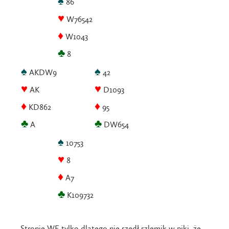
♠
86
♥
W76542
♦
W1043
♣
8
♠
♠
AKDW9
42
♥
♥
AK
D1093
♦
♦
KD862
95
♣
♣
A
DW654
♠
10753
♥
8
♦
A7
♣
K109732
Stronie WE tylko dlatego nie szedł szlemik w piki, że