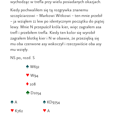
wychodząc w trefla przy wielu posiadanych okazjach.
Kiedy pochwaliłem się tą rozgrywka znanemu
szczęściarzowi – Markowi Witkowi – ten mnie przebił
– ja wziąłem 11 lew po identycznym początku do piątej
lewy. Mnie N przepuścił króla kier, więc zagrałem asa
trefl i przebiłem trefla. Kiedy ten kolor się wyrobił
zagrałem blotkę kier i N w obawie, że przeziębią się
mu oba czerwone asy wskoczył i rzeczywiście oba asy
mu wzięły.
NS po, rozd. S
♠
W632
♥
W94
♦
108
♣
D1054
♠
♠
A
KD9754
♥
♥
K762
A