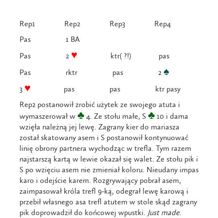
Rep1 Rep2 Rep3 Rep4
Pas 1 BA
♥
Pas 2
ktr( ?!) pas
♠
Pas rktr pas 2
♥
3
pas pas ktr pasy
Rep2 postanowił zrobić użytek ze swojego atuta i
♣
♣
wymaszerował w
4. Ze stołu małe, S
10 i dama
wzięła należną jej lewę. Zagrany kier do mariasza
został skatowany asem i S postanowił kontynuować
linię obrony partnera wychodząc w trefla. Tym razem
najstarszą kartą w lewie okazał się walet. Ze stołu pik i
S po wzięciu asem nie zmieniał koloru. Nieudany impas
karo i odejście karem. Rozgrywający pobrał asem,
zaimpasował króla trefl 9-ką, odegrał lewę karową i
przebił własnego asa trefl atutem w stole skąd zagrany
pik doprowadził do końcowej wpustki.
Just
made
.