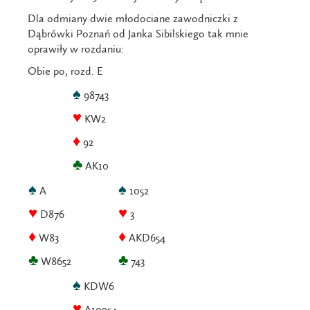
Dla odmiany dwie młodociane zawodniczki z
Dąbrówki Poznań od Janka Sibilskiego tak mnie
oprawiły w rozdaniu:
Obie po, rozd. E
♠
98743
♥
KW2
♦
92
♣
AK10
♠
♠
A
1052
♥
♥
D876
3
♦
♦
W83
AKD654
♣
♣
W8652
743
♠
KDW6
♥
A10954