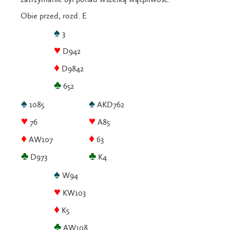
Obie przed, rozd. E
♠
3
♥
D942
♦
D9842
♣
652
♠
♠
1085
AKD762
♥
♥
76
A85
♦
♦
AW107
63
♣
♣
D973
K4
♠
W94
♥
KW103
♦
K5
♣
AW108