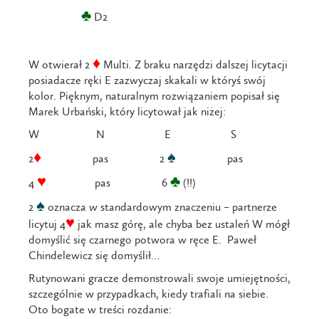
♣
D2
♦
W otwierał 2
Multi. Z braku narzędzi dalszej licytacji
posiadacze ręki E zazwyczaj skakali w któryś swój
kolor. Pięknym, naturalnym rozwiązaniem popisał się
Marek Urbański, który licytował jak niżej:
W N E S
♦
♠
2
pas 2
pas
♥
♣
4
pas 6
(!!)
♠
2
oznacza w standardowym znaczeniu – partnerze
♥
licytuj 4
jak masz górę, ale chyba bez ustaleń W mógł
domyślić się czarnego potwora w ręce E. Paweł
Chindelewicz się domyślił…
Rutynowani gracze demonstrowali swoje umiejętności,
szczególnie w przypadkach, kiedy trafiali na siebie.
Oto bogate w treści rozdanie: