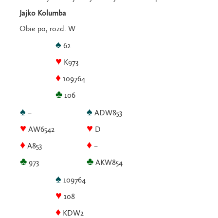
Jajko Kolumba
Obie po, rozd. W
♠
62
♥
K973
♦
109764
♣
106
♠
♠
–
ADW853
♥
♥
AW6542
D
♦
♦
A853
–
♣
♣
973
AKW854
♠
109764
♥
108
♦
KDW2