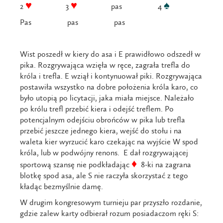
♥
♥
♠
2
3
pas 4
Pas pas pas
Wist poszedł w kiery do asa i E prawidłowo odszedł w
pika. Rozgrywająca wzięła w ręce, zagrała trefla do
króla i trefla. E wziął i kontynuował piki. Rozgrywająca
postawiła wszystko na dobre położenia króla karo, co
było utopią po licytacji, jaka miała miejsce. Należało
po królu trefl przebić kiera i odejść treflem. Po
potencjalnym odejściu obrońców w pika lub trefla
przebić jeszcze jednego kiera, wejść do stołu i na
waleta kier wyrzucić karo czekając na wyjście W spod
króla, lub w podwójny renons. E dał rozgrywającej
♦
sportową szansę nie podkładając
8-ki na zagrana
blotkę spod asa, ale S nie raczyła skorzystać z tego
kładąc bezmyślnie damę.
W drugim kongresowym turnieju par przyszło rozdanie,
gdzie zalew karty odbierał rozum posiadaczom ręki S: