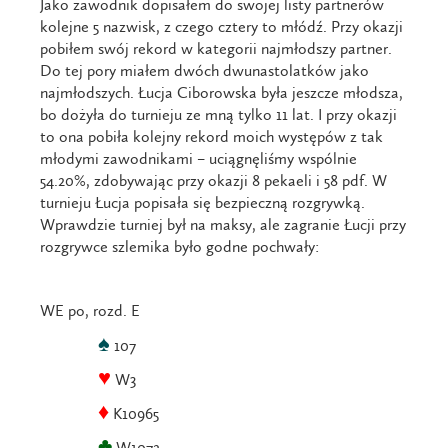
Jako zawodnik dopisałem do swojej listy partnerów
kolejne 5 nazwisk, z czego cztery to młódź. Przy okazji
pobiłem swój rekord w kategorii najmłodszy partner.
Do tej pory miałem dwóch dwunastolatków jako
najmłodszych. Łucja Ciborowska była jeszcze młodsza,
bo dożyła do turnieju ze mną tylko 11 lat. I przy okazji
to ona pobiła kolejny rekord moich występów z tak
młodymi zawodnikami – uciągnęliśmy wspólnie
54.20%, zdobywając przy okazji 8 pekaeli i 58 pdf. W
turnieju Łucja popisała się bezpieczną rozgrywką.
Wprawdzie turniej był na maksy, ale zagranie Łucji przy
rozgrywce szlemika było godne pochwały:
WE po, rozd. E
♠
107
♥
W3
♦
K10965
♣
W1072