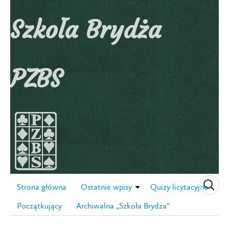
Szkoła Brydża
PZBS
Strona główna
Ostatnie wpisy
Quizy licytacyjne
Początkujący
Archiwalna „Szkoła Brydża”