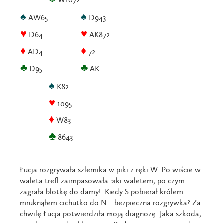
♠
♠
AW65
D943
♥
♥
D64
AK872
♦
♦
AD4
72
♣
♣
D95
AK
♠
K82
♥
1095
♦
W83
♣
8643
Łucja rozgrywała szlemika w piki z ręki W. Po wiście w
waleta trefl zaimpasowała piki waletem, po czym
zagrała blotkę do damy!. Kiedy S pobierał królem
mruknąłem cichutko do N – bezpieczna rozgrywka? Za
chwilę Łucja potwierdziła moją diagnozę. Jaka szkoda,