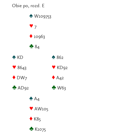
Obie po, rozd. E
♠
W109753
♥
7
♦
10963
♣
84
♠
♠
KD
862
♥
♥
8643
KD92
♦
♦
DW7
A42
♣
♣
AD92
W63
♠
A4
♥
AW105
♦
K85
♣
K1075