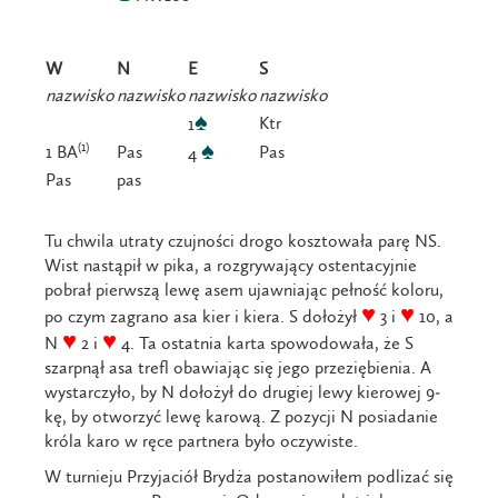
W
N
E
S
nazwisko
nazwisko
nazwisko
nazwisko
♠
Ktr
1
♠
(1)
1 BA
Pas
Pas
4
Pas
pas
Tu chwila utraty czujności drogo kosztowała parę NS.
Wist nastąpił w pika, a rozgrywający ostentacyjnie
pobrał pierwszą lewę asem ujawniając pełność koloru,
♥
♥
po czym zagrano asa kier i kiera. S dołożył
3 i
10, a
♥
♥
N
2 i
4. Ta ostatnia karta spowodowała, że S
szarpnął asa trefl obawiając się jego przeziębienia. A
wystarczyło, by N dołożył do drugiej lewy kierowej 9-
kę, by otworzyć lewę karową. Z pozycji N posiadanie
króla karo w ręce partnera było oczywiste.
W turnieju Przyjaciół Brydża postanowiłem podlizać się