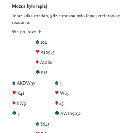
Można było lepiej
Teraz kilka rozdań, gdzie można było lepiej zreferować
rozdanie.
WE po, rozd. E
♠
102
♥
A10973
♦
A1082
♣
KD
♠
♠
AKDW97
5
♥
♥
K42
W65
♦
♦
KW9
43
♣
♣
7
AW109632
♠
8643