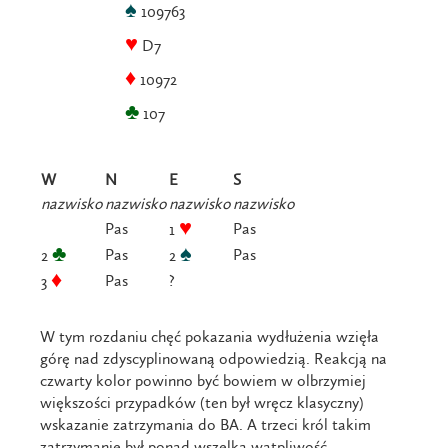
♠
109763
♥
D7
♦
10972
♣
107
W
N
E
S
nazwisko
nazwisko
nazwisko
nazwisko
♥
Pas
Pas
1
♣
♠
Pas
Pas
2
2
♦
Pas
?
3
W tym rozdaniu chęć pokazania wydłużenia wzięła
górę nad zdyscyplinowaną odpowiedzią. Reakcją na
czwarty kolor powinno być bowiem w olbrzymiej
większości przypadków (ten był wręcz klasyczny)
wskazanie zatrzymania do BA. A trzeci król takim
zatrzymanie był ponad wszelką wątpliwość.