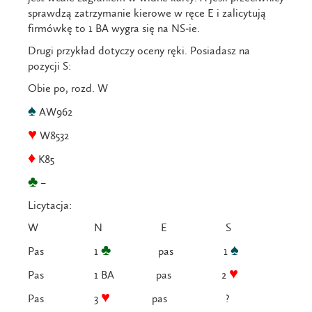
sprawdzą zatrzymanie kierowe w ręce E i zalicytują
firmówkę to 1 BA wygra się na NS-ie.
Drugi przykład dotyczy oceny ręki. Posiadasz na
pozycji S:
Obie po, rozd. W
♠
AW962
♥
W8532
♦
K85
♣
–
Licytacja:
W N E S
♣
♠
Pas 1
pas 1
♥
Pas 1 BA pas 2
♥
Pas 3
pas ?