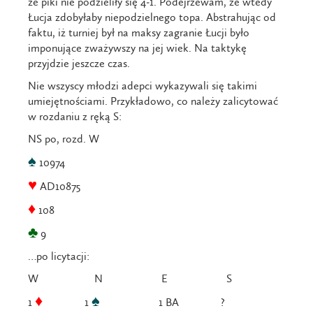
że piki nie podzieliły się 4-1. Podejrzewam, że wtedy
Łucja zdobyłaby niepodzielnego topa. Abstrahując od
faktu, iż turniej był na maksy zagranie Łucji było
imponujące zważywszy na jej wiek. Na taktykę
przyjdzie jeszcze czas.
Nie wszyscy młodzi adepci wykazywali się takimi
umiejętnościami. Przykładowo, co należy zalicytować
w rozdaniu z ręką S:
NS po, rozd. W
♠
10974
♥
AD10875
♦
108
♣
9
…po licytacji:
W N E S
♦
♠
1
1
1 BA ?