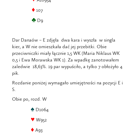
♦
107
♣
D9
Dar Danaów – E zdjęła dwa kara i wyszła w singla
kier, a W nie omieszkała dać jej przebitki. Obie
przeciwniczki miały łącznie 1,5 WK (Maria Niklaus WK
0,5 i Ewa Morawska WK 1). Za wpadkę zanotowałem
zaledwie 18,63%. 19 par wypuściło, a tylko 7 obłożyło 4
pik.
Rozdanie poniżej wymagało umiejętności na pozycji E i
S.
Obie po, rozd. W
♠
D1064
♥
W952
♦
A93