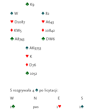
♣
K9
♠
♠
W
82
♥
♥
D1087
A643
♦
♦
KW5
10842
♣
♣
A8743
DW6
♠
AK9753
♥
K
♦
D76
♣
1052
♠
S rozgrywała 4
po licytacji:
W N E S
♣
♥
♠
1
pas 1
1