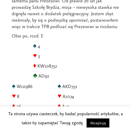
samemu panu Prezesowi. Od prawie 20 lat jak
prowadzę Szkołę Brydża, moja – niewysoka stawka nie
drgnęła nawet o dodatek pielęgnacyjny. Jestem zbyt
nieśmiały, by się o podwyżkę upomnieć, postanowiłem
więc w trakcie TPB podlizać się Prezesowi w rozdaniu:
Obie po, rozd. E
♠
4
♥
3
♦
KW108752
♣
AD92
♠
♠
W10986
AKD752
♥
♥
8
A1074
♦
♦
96
A43
Ta strona używa ciasteczek, by badać popularność artykułów, a
♣
♣
KW763
–
także by zapamiętać Twoją zgodę.
Akceptuję
♠
3