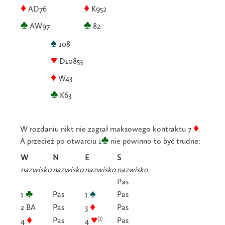
♦
♦
AD76
K952
♣
♣
AW97
82
♠
108
♥
D10853
♦
W43
♣
K63
♦
W rozdaniu nikt nie zagrał maksowego kontraktu 7
.
♣
A przecież po otwarciu 1
nie powinno to być trudne:
W
N
E
S
nazwisko
nazwisko
nazwisko
nazwisko
Pas
♣
♠
Pas
Pas
1
1
♦
2 BA
Pas
Pas
3
♦
♥
(1)
Pas
Pas
4
4