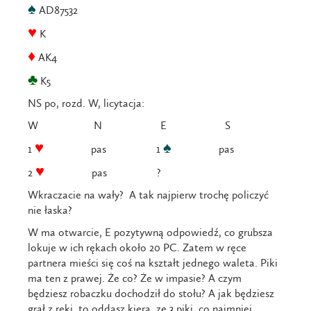
♠
AD87532
♥
K
♦
AK4
♣
K5
NS po, rozd. W, licytacja:
W N E S
♥
♠
1
pas 1
pas
♥
2
pas ?
Wkraczacie na wały? A tak najpierw trochę policzyć
nie łaska?
W ma otwarcie, E pozytywną odpowiedź, co grubsza
lokuje w ich rękach około 20 PC. Zatem w ręce
partnera mieści się coś na kształt jednego waleta. Piki
ma ten z prawej. Że co? Że w impasie? A czym
będziesz robaczku dochodził do stołu? A jak będziesz
grał z ręki, to oddasz kiera, ze 3 piki, co najmniej,