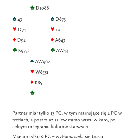
♣
D1086
♠
♠
43
D875
♥
♥
D74
10
♦
♦
D92
A643
♣
♣
K9752
AW43
♠
AW962
♥
W8532
♦
K85
♣
–
Partner miał tylko 13 PC, w tym marnujące się 2 PC w
treflach, a poszło aż 11 lew mimo wistu w karo, po
celnym rozegraniu kolorów starszych.
Miałam tylko 9 PC – wytłumaczyła się trusia.