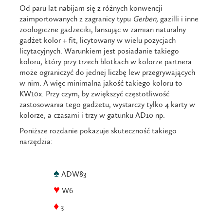
Od paru lat nabijam się z różnych konwencji
zaimportowanych z zagranicy typu
Gerben,
gazilli i inne
zoologiczne gadżeciki, lansując w zamian naturalny
gadżet kolor + fit, licytowany w wielu pozycjach
licytacyjnych. Warunkiem jest posiadanie takiego
koloru, który przy trzech blotkach w kolorze partnera
może ograniczyć do jednej liczbę lew przegrywających
w nim. A więc minimalna jakość takiego koloru to
KW10x. Przy czym, by zwiększyć częstotliwość
zastosowania tego gadżetu, wystarczy tylko 4 karty w
kolorze, a czasami i trzy w gatunku AD10 np.
Poniższe rozdanie pokazuje skuteczność takiego
narzędzia:
♠
ADW83
♥
W6
♦
3