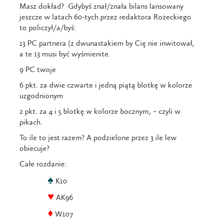
Masz dokład? Gdybyś znał/znała bilans lansowany
jeszcze w latach 60-tych przez redaktora Rożeckiego
to policzył/a/byś:
13 PC partnera (z dwunastakiem by Cię nie inwitował,
a te 13 musi być wyśmienite.
9 PC twoje
6 pkt. za dwie czwarte i jedną piątą blotkę w kolorze
uzgodnionym
2 pkt. za 4 i 5 blotkę w kolorze bocznym, – czyli w
pikach.
To ile to jest razem? A podzielone przez 3 ile lew
obiecuje?
Całe rozdanie:
♠
K10
♥
AK96
♦
W107