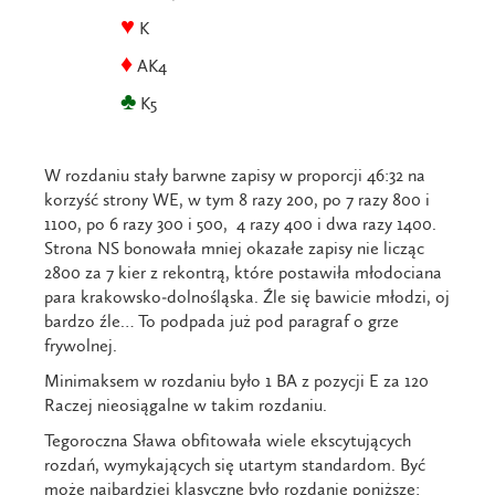
♥
K
♦
AK4
♣
K5
W rozdaniu stały barwne zapisy w proporcji 46:32 na
korzyść strony WE, w tym 8 razy 200, po 7 razy 800 i
1100, po 6 razy 300 i 500, 4 razy 400 i dwa razy 1400.
Strona NS bonowała mniej okazałe zapisy nie licząc
2800 za 7 kier z rekontrą, które postawiła młodociana
para krakowsko-dolnośląska. Źle się bawicie młodzi, oj
bardzo źle… To podpada już pod paragraf o grze
frywolnej.
Minimaksem w rozdaniu było 1 BA z pozycji E za 120
Raczej nieosiągalne w takim rozdaniu.
Tegoroczna Sława obfitowała wiele ekscytujących
rozdań, wymykających się utartym standardom. Być
może najbardziej klasyczne było rozdanie poniższe: