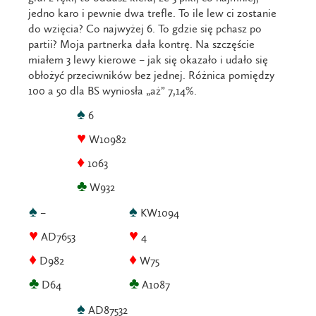
jedno karo i pewnie dwa trefle. To ile lew ci zostanie
do wzięcia? Co najwyżej 6. To gdzie się pchasz po
partii? Moja partnerka dała kontrę. Na szczęście
miałem 3 lewy kierowe – jak się okazało i udało się
obłożyć przeciwników bez jednej. Różnica pomiędzy
100 a 50 dla BS wyniosła „aż” 7,14%.
♠
6
♥
W10982
♦
1063
♣
W932
♠
♠
–
KW1094
♥
♥
AD7653
4
♦
♦
D982
W75
♣
♣
D64
A1087
♠
AD87532