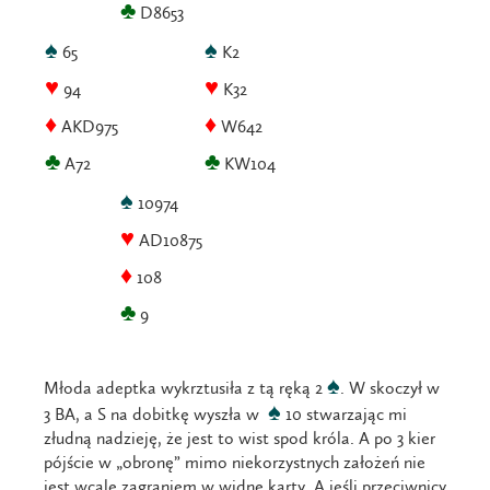
♣
D8653
♠
♠
65
K2
♥
♥
94
K32
♦
♦
AKD975
W642
♣
♣
A72
KW104
♠
10974
♥
AD10875
♦
108
♣
9
♠
Młoda adeptka wykrztusiła z tą ręką 2
. W skoczył w
♠
3 BA, a S na dobitkę wyszła w
10 stwarzając mi
złudną nadzieję, że jest to wist spod króla. A po 3 kier
pójście w „obronę” mimo niekorzystnych założeń nie
jest wcale zagraniem w widne karty. A jeśli przeciwnicy