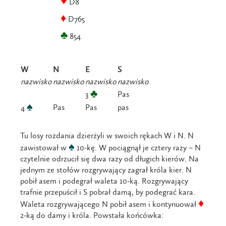
♥
D8
♦
D765
♣
854
W
N
E
S
nazwisko
nazwisko
nazwisko
nazwisko
♣
Pas
3
♠
Pas
Pas
pas
4
Tu losy rozdania dzierżyli w swoich rękach W i N. N
♠
zawistował w
10-kę. W pociągnął je cztery razy – N
czytelnie odrzucił się dwa razy od długich kierów. Na
jednym ze stołów rozgrywający zagrał króla kier. N
pobił asem i podegrał waleta 10-ką. Rozgrywający
trafnie przepuścił i S pobrał damą, by podegrać kara.
♦
Waleta rozgrywającego N pobił asem i kontynuował
2-ką do damy i króla. Powstała końcówka: