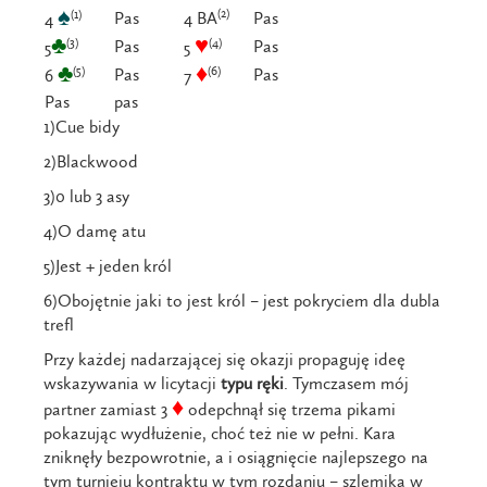
♠
(2)
(1)
Pas
4 BA
Pas
4
♣
♥
(3)
(4)
Pas
Pas
5
5
♣
♦
(5)
(6)
Pas
Pas
6
7
Pas
pas
1)Cue bidy
2)Blackwood
3)0 lub 3 asy
4)O damę atu
5)Jest + jeden król
6)Obojętnie jaki to jest król – jest pokryciem dla dubla
trefl
Przy każdej nadarzającej się okazji propaguję ideę
wskazywania w licytacji
typu ręki
. Tymczasem mój
♦
partner zamiast 3
odepchnął się trzema pikami
pokazując wydłużenie, choć też nie w pełni. Kara
zniknęły bezpowrotnie, a i osiągnięcie najlepszego na
tym turnieju kontraktu w tym rozdaniu – szlemika w