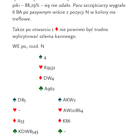
piki – 88,29% – się nie udało. Paru szczęściarzy wygrało
6 BA po pasywnym wiście z pozycji N w kolory nie
treflowe.
♦
Także po otwarciu 1
nie powinno być trudno
wylicytować szlema karowego.
WE po, rozd. N
♠
4
♥
K9532
♦
DW4
♣
A962
♠
♠
D85
AKW2
♥
♥
–
AW10864
♦
♦
A53
K86
♣
♣
KDW8543
–