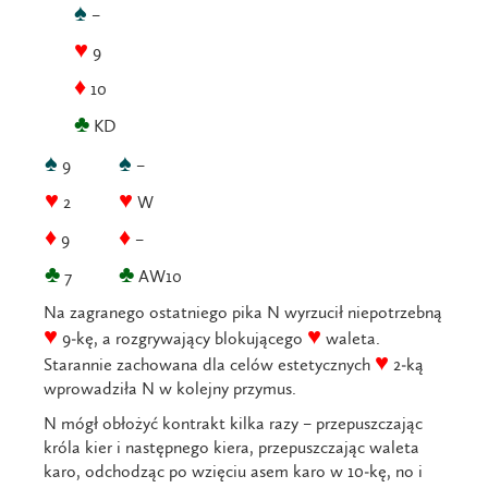
♠
–
♥
9
♦
10
♣
KD
♠
♠
9
–
♥
♥
2
W
♦
♦
9
–
♣
♣
7
AW10
Na zagranego ostatniego pika N wyrzucił niepotrzebną
♥
♥
9-kę, a rozgrywający blokującego
waleta.
♥
Starannie zachowana dla celów estetycznych
2-ką
wprowadziła N w kolejny przymus.
N mógł obłożyć kontrakt kilka razy – przepuszczając
króla kier i następnego kiera, przepuszczając waleta
karo, odchodząc po wzięciu asem karo w 10-kę, no i