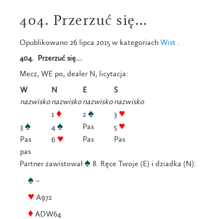
404. Przerzuć się…
Opublikowano 26 lipca 2015 w kategoriach
Wist
.
404. Przerzuć się…
Mecz, WE po, dealer N, licytacja:
W
N
E
S
nazwisko
nazwisko
nazwisko
nazwisko
♦
♠
♥
1
2
3
♠
♠
♥
Pas
3
4
5
♥
Pas
Pas
Pas
6
pas
♠
Partner zawistował
8. Ręce Twoje (E) i dziadka (N):
♠
–
♥
A972
♦
ADW64