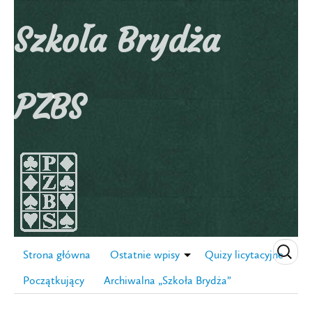
Szkoła Brydża
PZBS
Strona główna
Ostatnie wpisy
Quizy licytacyjne
Początkujący
Archiwalna „Szkoła Brydża”