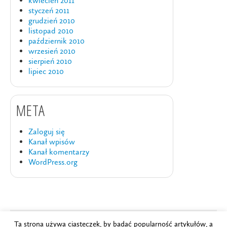
kwiecień 2011
styczeń 2011
grudzień 2010
listopad 2010
październik 2010
wrzesień 2010
sierpień 2010
lipiec 2010
META
Zaloguj się
Kanał wpisów
Kanał komentarzy
WordPress.org
Ta strona używa ciasteczek, by badać popularność artykułów, a
Copyright © 2024
Szkoła Brydża PZBS
.