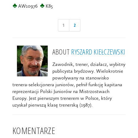
♣
♣
AW10976
K85
1
2
ABOUT
RYSZARD KIEŁCZEWSKI
Zawodnik, trener, działacz, wybitny
publicysta brydżowy. Wielokrotnie
powoływany na stanowisko
trenera-selekcjonera juniorów, pełnił funkcję kapitana
reprezentacji Polski Juniorów na Mistrzostwach
Europy. Jest pierwszym trenerem w Polsce, który
uzyskał pierwszą klasę trenerską (1987).
KOMENTARZE