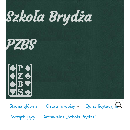
Szkoła Brydża
PZBS
Strona główna
Ostatnie wpisy
Quizy licytacyjne
Początkujący
Archiwalna „Szkoła Brydża”