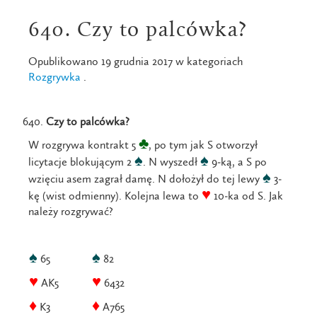
640. Czy to palcówka?
Opublikowano 19 grudnia 2017 w kategoriach
Rozgrywka
.
Czy to palcówka?
♣
W rozgrywa kontrakt 5
, po tym jak S otworzył
♠
♠
licytacje blokującym 2
. N wyszedł
9-ką, a S po
♠
wzięciu asem zagrał damę. N dołożył do tej lewy
3-
♥
kę (wist odmienny). Kolejna lewa to
10-ka od S. Jak
należy rozgrywać?
♠
♠
65
82
♥
♥
AK5
6432
♦
♦
K3
A765