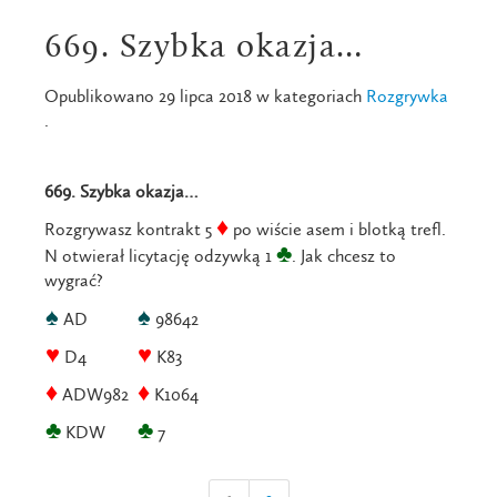
669. Szybka okazja…
Opublikowano 29 lipca 2018 w kategoriach
Rozgrywka
.
669. Szybka okazja…
♦
Rozgrywasz kontrakt 5
po wiście asem i blotką trefl.
♣
N otwierał licytację odzywką 1
. Jak chcesz to
wygrać?
♠
♠
AD
98642
♥
♥
D4
K83
♦
♦
ADW982
K1064
♣
♣
KDW
7