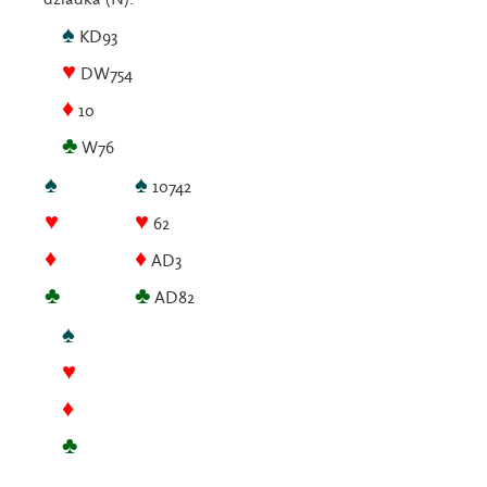
♠
KD93
♥
DW754
♦
10
♣
W76
♠
♠
10742
♥
♥
62
♦
♦
AD3
♣
♣
AD82
♠
♥
♦
♣