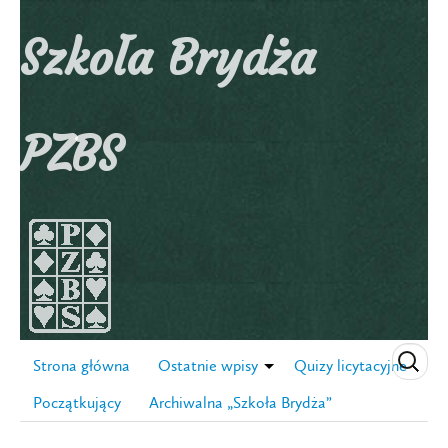
Szkoła Brydża
PZBS
Strona główna
Ostatnie wpisy
Quizy licytacyjne
Początkujący
Archiwalna „Szkoła Brydża”