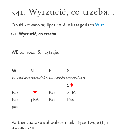
541. Wyrzucić, co trzeba…
Opublikowano 29 lipca 2018 w kategoriach
Wist
.
Wyrzucić, co trzeba…
WE po, rozd. S, licytacja:
W
N
E
S
nazwisko
nazwisko
nazwisko
nazwisko
♦
1
♥
Pas
Pas
2 BA
1
Pas
3 BA
Pas
Pas
pas
Partner zaatakował waletem pik! Ręce Twoje (E) i
dziadka (N):