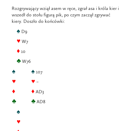
Rozgrywający wziął asem w ręce, zgrał asa i króla kier i
wszedł do stołu figurą pik, po czym zaczął zgrywać
kiery. Doszło do końcówki:
♠
D9
♥
W7
♦
10
♣
W76
♠
♠
107
♥
♥
–
♦
♦
AD3
♣
♣
AD8
♠
♥